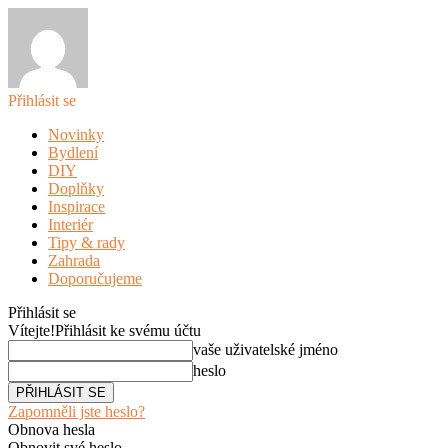
Přihlásit se
Novinky
Bydlení
DIY
Doplňky
Inspirace
Interiér
Tipy & rady
Zahrada
Doporučujeme
Přihlásit se
Vítejte!
Přihlásit ke svému účtu
vaše uživatelské jméno
heslo
Zapomněli jste heslo?
Obnova hesla
Obnovit své heslo