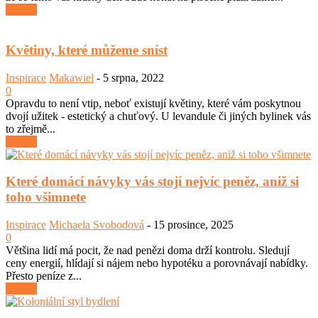
číst dál
Květiny, které můžeme sníst
Inspirace
Makawiel
-
5 srpna, 2022
0
Opravdu to není vtip, neboť existují květiny, které vám poskytnou
dvojí užitek - estetický a chuťový. U levandule či jiných bylinek vás
to zřejmě...
číst dál
Které domácí návyky vás stojí nejvíc peněz, aniž si
toho všimnete
Inspirace
Michaela Svobodová
-
15 prosince, 2025
0
Většina lidí má pocit, že nad penězi doma drží kontrolu. Sledují
ceny energií, hlídají si nájem nebo hypotéku a porovnávají nabídky.
Přesto peníze z...
číst dál