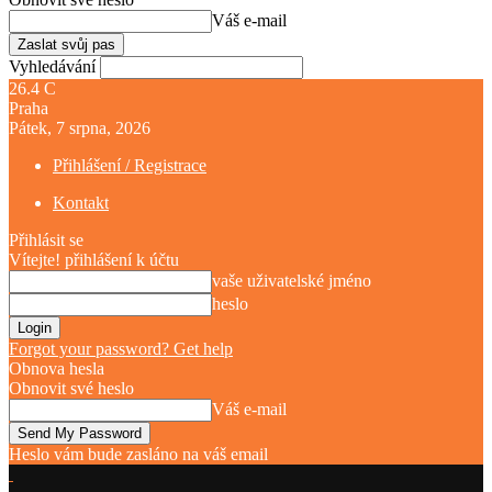
Váš e-mail
Vyhledávání
26.4
C
Praha
Pátek, 7 srpna, 2026
Přihlášení / Registrace
Kontakt
Přihlásit se
Vítejte! přihlášení k účtu
vaše uživatelské jméno
heslo
Forgot your password? Get help
Obnova hesla
Obnovit své heslo
Váš e-mail
Heslo vám bude zasláno na váš email