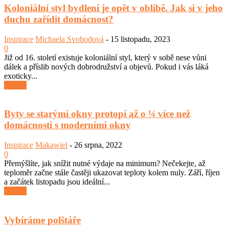
Koloniální styl bydlení je opět v oblibě. Jak si v jeho
duchu zařídit domácnost?
Inspirace
Michaela Svobodová
-
15 listopadu, 2023
0
Již od 16. století existuje koloniální styl, který v sobě nese vůni
dálek a příslib nových dobrodružství a objevů. Pokud i vás láká
exoticky...
číst dál
Byty se starými okny protopí až o ¼ více než
domácnosti s moderními okny
Inspirace
Makawiel
-
26 srpna, 2022
0
Přemýšlíte, jak snížit nutné výdaje na minimum? Nečekejte, až
teploměr začne stále častěji ukazovat teploty kolem nuly. Září, říjen
a začátek listopadu jsou ideální...
číst dál
Vybíráme polštáře