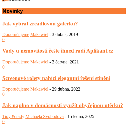
Novinky
Jak vybrat zrcadlovou galerku?
Doporučujeme
Makawiel
-
3 dubna, 2019
0
Vady u nemovitosti řešte ihned radí Aplikant.cz
Doporučujeme
Makawiel
-
2 června, 2021
0
Screenové rolety nabízí elegantní řešení stínění
Doporučujeme
Makawiel
-
29 dubna, 2022
0
Jak naplno v domácnosti využít obyčejnou utěrku?
Tipy & rady
Michaela Svobodová
-
15 ledna, 2025
0