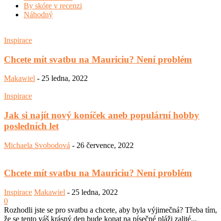
By skóre v recenzi
Náhodný
Inspirace
Chcete mít svatbu na Mauriciu? Není problém
Makawiel
-
25 ledna, 2022
Inspirace
Jak si najít nový koníček aneb populární hobby
posledních let
Michaela Svobodová
-
26 července, 2022
Chcete mít svatbu na Mauriciu? Není problém
Inspirace
Makawiel
-
25 ledna, 2022
0
Rozhodli jste se pro svatbu a chcete, aby byla výjimečná? Třeba tím,
že se tento váš krásný den bude konat na písečné pláži zalité...