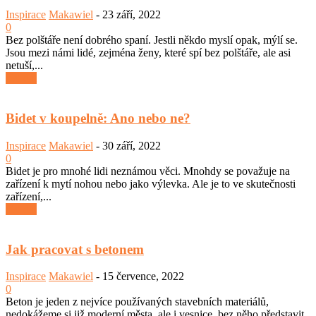
Inspirace
Makawiel
-
23 září, 2022
0
Bez polštáře není dobrého spaní. Jestli někdo myslí opak, mýlí se.
Jsou mezi námi lidé, zejména ženy, které spí bez polštáře, ale asi
netuší,...
číst dál
Bidet v koupelně: Ano nebo ne?
Inspirace
Makawiel
-
30 září, 2022
0
Bidet je pro mnohé lidi neznámou věci. Mnohdy se považuje na
zařízení k mytí nohou nebo jako výlevka. Ale je to ve skutečnosti
zařízení,...
číst dál
Jak pracovat s betonem
Inspirace
Makawiel
-
15 července, 2022
0
Beton je jeden z nejvíce používaných stavebních materiálů,
nedokážeme si již moderní města, ale i vesnice, bez něho představit.