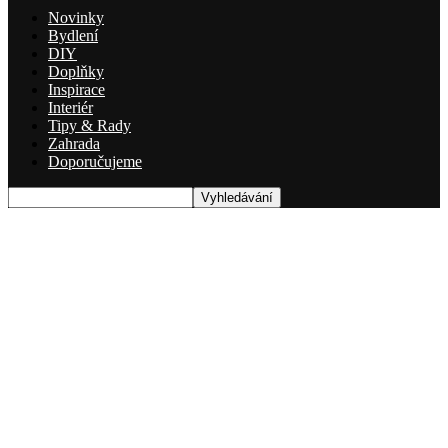
Novinky
Bydlení
DIY
Doplňky
Inspirace
Interiér
Tipy & Rady
Zahrada
Doporučujeme