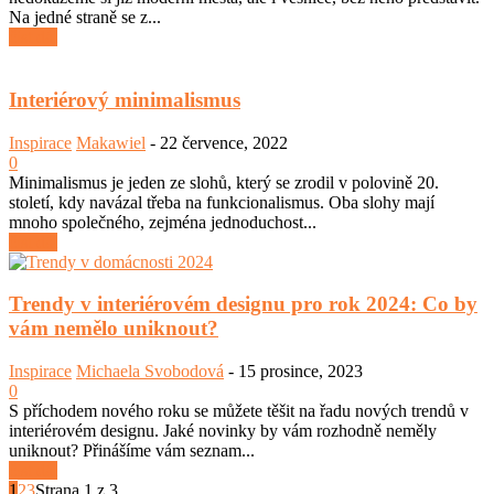
Na jedné straně se z...
číst dál
Interiérový minimalismus
Inspirace
Makawiel
-
22 července, 2022
0
Minimalismus je jeden ze slohů, který se zrodil v polovině 20.
století, kdy navázal třeba na funkcionalismus. Oba slohy mají
mnoho společného, zejména jednoduchost...
číst dál
Trendy v interiérovém designu pro rok 2024: Co by
vám nemělo uniknout?
Inspirace
Michaela Svobodová
-
15 prosince, 2023
0
S příchodem nového roku se můžete těšit na řadu nových trendů v
interiérovém designu. Jaké novinky by vám rozhodně neměly
uniknout? Přinášíme vám seznam...
číst dál
1
2
3
Strana 1 z 3