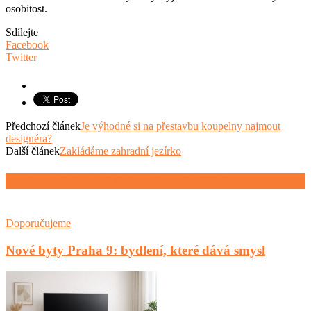
osobitost.
Sdílejte
Facebook
Twitter
Předchozí článek
Je výhodné si na přestavbu koupelny najmout
designéra?
Další článek
Zakládáme zahradní jezírko
SOUVISEJÍCÍ ČLÁNKY
VÍCE OD AUTORA
Doporučujeme
Nové byty Praha 9: bydlení, které dává smysl