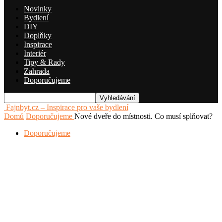
Novinky
Bydlení
DIY
Doplňky
Inspirace
Interiér
Tipy & Rady
Zahrada
Doporučujeme
Fajnbyt.cz – Inspirace pro vaše bydlení
Domů
Doporučujeme
Nové dveře do místnosti. Co musí splňovat?
Doporučujeme