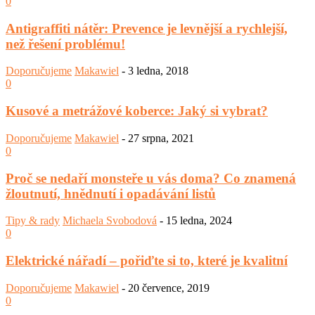
0
Antigraffiti nátěr: Prevence je levnější a rychlejší,
než řešení problému!
Doporučujeme
Makawiel
-
3 ledna, 2018
0
Kusové a metrážové koberce: Jaký si vybrat?
Doporučujeme
Makawiel
-
27 srpna, 2021
0
Proč se nedaří monsteře u vás doma? Co znamená
žloutnutí, hnědnutí i opadávání listů
Tipy & rady
Michaela Svobodová
-
15 ledna, 2024
0
Elektrické nářadí – pořiďte si to, které je kvalitní
Doporučujeme
Makawiel
-
20 července, 2019
0