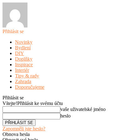
Přihlásit se
Novinky
Bydlení
DIY
Doplňky
Inspirace
Interiér
Tipy & rady
Zahrada
Doporučujeme
Přihlásit se
Vítejte!
Přihlásit ke svému účtu
vaše uživatelské jméno
heslo
Zapomněli jste heslo?
Obnova hesla
Obnovit své heslo