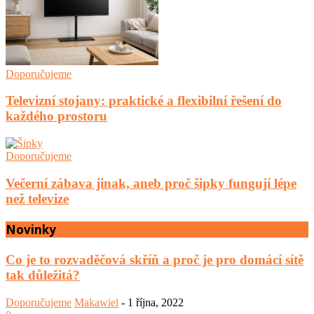
Doporučujeme
Televizní stojany: praktické a flexibilní řešení do
každého prostoru
Doporučujeme
Večerní zábava jinak, aneb proč šipky fungují lépe
než televize
Novinky
Co je to rozvaděčová skříň a proč je pro domácí sítě
tak důležitá?
Doporučujeme
Makawiel
-
1 října, 2022