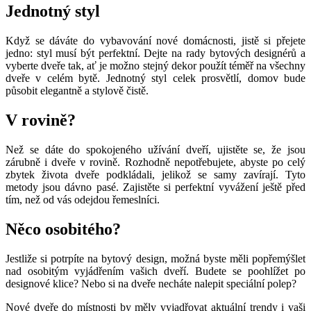
Jednotný styl
Když se dáváte do vybavování nové domácnosti, jistě si přejete
jedno: styl musí být perfektní. Dejte na rady bytových designérů a
vyberte dveře tak, ať je možno stejný dekor použít téměř na všechny
dveře v celém bytě. Jednotný styl celek prosvětlí, domov bude
působit elegantně a stylově čistě.
V rovině?
Než se dáte do spokojeného užívání dveří, ujistěte se, že jsou
zárubně i dveře v rovině. Rozhodně nepotřebujete, abyste po celý
zbytek života dveře podkládali, jelikož se samy zavírají. Tyto
metody jsou dávno pasé. Zajistěte si perfektní vyvážení ještě před
tím, než od vás odejdou řemeslníci.
Něco osobitého?
Jestliže si potrpíte na bytový design, možná byste měli popřemýšlet
nad osobitým vyjádřením vašich dveří. Budete se poohlížet po
designové klice? Nebo si na dveře necháte nalepit speciální polep?
Nové dveře do místnosti by měly vyjadřovat aktuální trendy i vaši