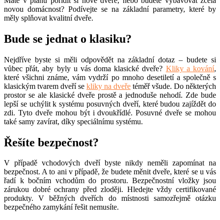
Máte v plánu pořídit si nové dveře, nebo budete vybavovat zcela
novou domácnost? Podívejte se na základní parametry, které by
měly splňovat kvalitní dveře.
Bude se jednat o klasiku?
Nejdříve byste si měli odpovědět na základní dotaz – budete si
vůbec přát, aby byly u vás doma klasické dveře?
Kliky a kování
,
které všichni známe, vám vydrží po mnoho desetiletí a společně s
klasickým tvarem dveří se
kliky na dveře
téměř všude. Do některých
prostor se ale klasické dveře prostě a jednoduše nehodí. Zde bude
lepší se uchýlit k systému posuvných dveří, které budou zajíždět do
zdi. Tyto dveře mohou být i dvoukřídlé. Posuvné dveře se mohou
také samy zavírat, díky speciálnímu systému.
Řešíte bezpečnost?
V případě vchodových dveří byste nikdy neměli zapomínat na
bezpečnost. A to ani v případě, že budete měnit dveře, které se u vás
řadí k bočním vchodům do prostoru. Bezpečnostní vložky jsou
zárukou dobré ochrany před zloději. Hledejte vždy certifikované
produkty. V běžných dveřích do místnosti samozřejmě otázku
bezpečného zamykání řešit nemusíte.