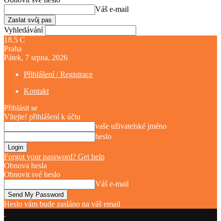
Váš e-mail
Vyhledávání
18.5
C
Praha
Pátek, 7 srpna, 2026
Přihlášení / Registrace
Kontakt
Přihlásit se
Vítejte! přihlášení k účtu
vaše uživatelské jméno
heslo
Forgot your password? Get help
Obnova hesla
Obnovit své heslo
Váš e-mail
Heslo vám bude zasláno na váš email