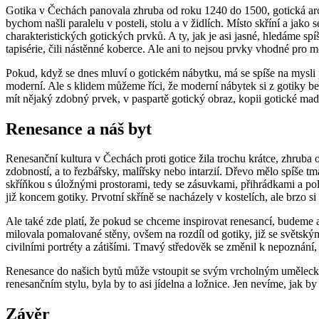
Gotika v Čechách panovala zhruba od roku 1240 do 1500, gotická arch
bychom našli paralelu v posteli, stolu a v židlích. Místo skříní a jako
charakteristických gotických prvků. A ty, jak je asi jasné, hledáme s
tapisérie, čili nástěnné koberce. Ale ani to nejsou prvky vhodné pro
Pokud, když se dnes mluví o gotickém nábytku, má se spíše na mysli ps
moderní. Ale s klidem můžeme říci, že moderní nábytek si z gotiky be
mít nějaký zdobný prvek, v paspartě gotický obraz, kopii gotické ma
Renesance a náš byt
Renesanční kultura v Čechách proti gotice žila trochu krátce, zhruba 
zdobností, a to řezbářsky, malířsky nebo intarzií. Dřevo mělo spíše tm
skříňkou s úložnými prostorami, tedy se zásuvkami, přihrádkami a polič
již koncem gotiky. Prvotní skříně se nacházely v kostelích, ale brzo si
Ale také zde platí, že pokud se chceme inspirovat renesancí, budeme a
milovala pomalované stěny, ovšem na rozdíl od gotiky, již se světským
civilními portréty a zátišími. Tmavý středověk se změnil k nepoznání,
Renesance do našich bytů může vstoupit se svým vrcholným umělecký
renesančním stylu, byla by to asi jídelna a ložnice. Jen nevíme, jak 
Závěr