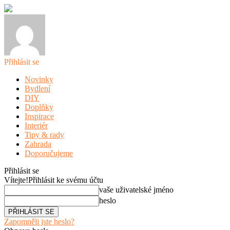
Přihlásit se
Novinky
Bydlení
DIY
Doplňky
Inspirace
Interiér
Tipy & rady
Zahrada
Doporučujeme
Přihlásit se
Vítejte!
Přihlásit ke svému účtu
vaše uživatelské jméno
heslo
Zapomněli jste heslo?