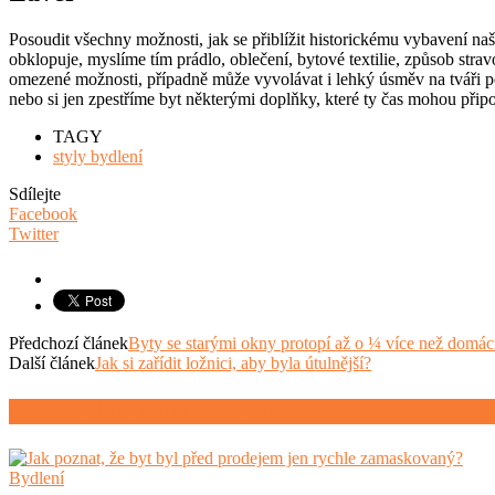
Posoudit všechny možnosti, jak se přiblížit historickému vybavení naš
obklopuje, myslíme tím prádlo, oblečení, bytové textilie, způsob stra
omezené možnosti, případně může vyvolávat i lehký úsměv na tváři pozo
nebo si jen zpestříme byt některými doplňky, které ty čas mohou přip
TAGY
styly bydlení
Sdílejte
Facebook
Twitter
Předchozí článek
Byty se starými okny protopí až o ¼ více než domá
Další článek
Jak si zařídit ložnici, aby byla útulnější?
SOUVISEJÍCÍ ČLÁNKY
VÍCE OD AUTORA
Bydlení