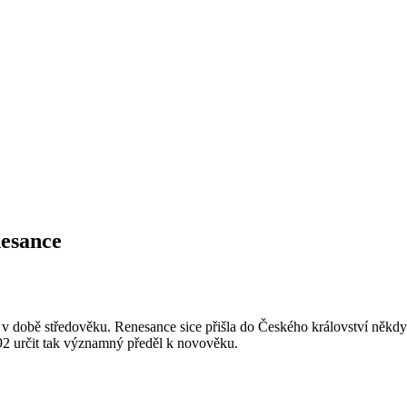
nesance
ly v době středověku. Renesance sice přišla do Českého království něk
92 určit tak významný předěl k novověku.