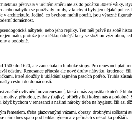
itektura přetrvala v určitém směru ale až do počátku 30leté války. Byd
 sedacího nábytku se používaly truhly, v kuchyni byly jen nějaké police.
píše v architektuře. Jediné, co bychom mohli použít, jsou výrazné figur
 moderní domácnost.
eudogotická nábytek, nebo jeho repliky. Ten měl právě na sobě historic
re jen málo, protože jde o těžkopádnější kusy se složitou výzdobou, t
dony a podobně.
od 1500 do 1620, ale zanechala tu hluboké stopy. Pro renesanci platí m
avší odstíny. Renesance přinesla ale nové druhy nábytku, kredence, čili
kami, které sloužily k ukládání zejména psacích potřeb. Truhla zůstala 
 našly cestu i do domácností.
si značně ovlivnění novorenesancí, která u nás zapustila skutečně hlub
i motivy, přírodou, zvířaty (bajky), příběhy lidí kolem nás a podobně.
 i když bychom v renesanci s našimi nároky třeba na hygienu žili asi tě
m řemeslem, třeba glazovanými vázami, obrazy, drobnými soškami atd.
by se nám dnes spalo pod baldachýnem a v peřinách s několika polštáři.