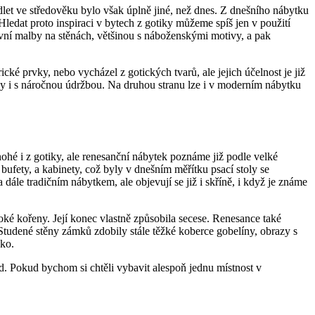
let ve středověku bylo však úplně jiné, než dnes. Z dnešního nábytku
 Hledat proto inspiraci v bytech z gotiky můžeme spíš jen v použití
ativní malby na stěnách, většinou s náboženskými motivy, a pak
ké prvky, nebo vycházel z gotických tvarů, ale jejich účelnost je již
edy i s náročnou údržbou. Na druhou stranu lze i v moderním nábytku
nohé i z gotiky, ale renesanční nábytek poznáme již podle velké
 bufety, a kabinety, což byly v dnešním měřítku psací stoly se
dále tradičním nábytkem, ale objevují se již i skříně, i když je známe
oké kořeny. Její konec vlastně způsobila secese. Renesance také
 Studené stěny zámků zdobily stále těžké koberce gobelíny, obrazy s
žko.
 Pokud bychom si chtěli vybavit alespoň jednu místnost v