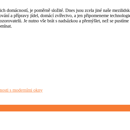
ich domácností, je poměrně složité. Dnes jsou zcela jiné naše mezilidské
vování a přípravy jídel, domácí zvířectvo, a jen připomeneme technologi
rovatelů. Je nutno vše brát s nadsázkou a přemýšlet, než se pustíme do
omínat.
cnosti s moderními okny