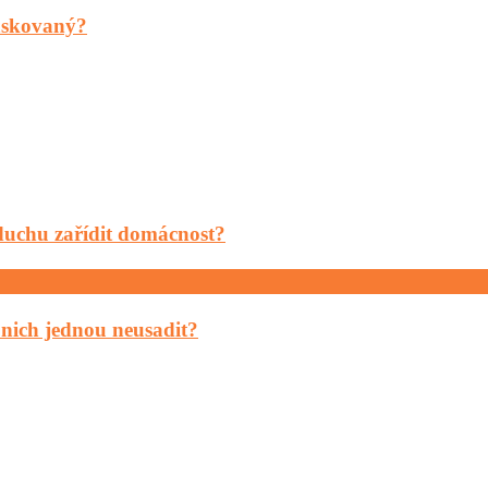
maskovaný?
o duchu zařídit domácnost?
 nich jednou neusadit?