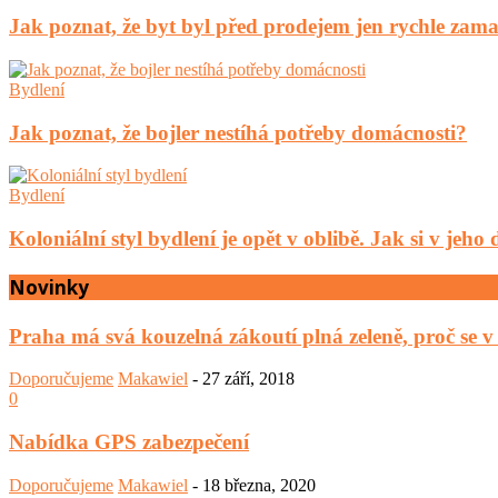
Jak poznat, že byt byl před prodejem jen rychle za
Bydlení
Jak poznat, že bojler nestíhá potřeby domácnosti?
Bydlení
Koloniální styl bydlení je opět v oblibě. Jak si v jeh
Novinky
Praha má svá kouzelná zákoutí plná zeleně, proč se v
Doporučujeme
Makawiel
-
27 září, 2018
0
Nabídka GPS zabezpečení
Doporučujeme
Makawiel
-
18 března, 2020