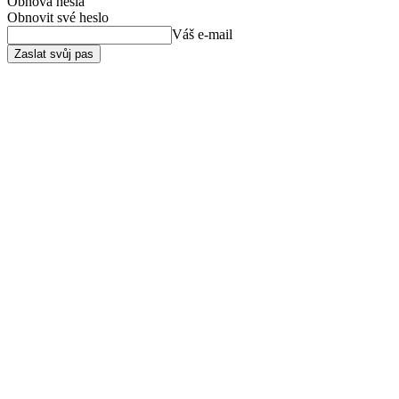
Obnova hesla
Obnovit své heslo
Váš e-mail