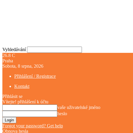
Vyhledávání
26.8
C
Praha
Sobota, 8 srpna, 2026
Přihlášení / Registrace
Kontakt
Přihlásit se
Vítejte! přihlášení k účtu
vaše uživatelské jméno
heslo
Forgot your password? Get help
Obnova hesla