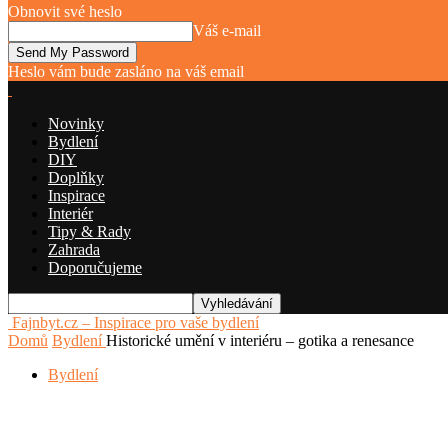
Obnovit své heslo
Váš e-mail
Heslo vám bude zasláno na váš email
Novinky
Bydlení
DIY
Doplňky
Inspirace
Interiér
Tipy & Rady
Zahrada
Doporučujeme
Fajnbyt.cz – Inspirace pro vaše bydlení
Domů
Bydlení
Historické umění v interiéru – gotika a renesance
Bydlení