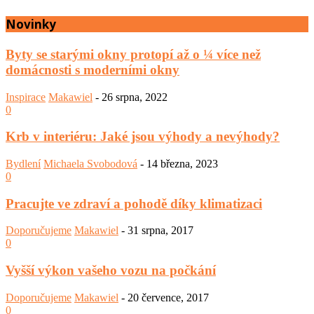
Novinky
Byty se starými okny protopí až o ¼ více než
domácnosti s moderními okny
Inspirace
Makawiel
-
26 srpna, 2022
0
Krb v interiéru: Jaké jsou výhody a nevýhody?
Bydlení
Michaela Svobodová
-
14 března, 2023
0
Pracujte ve zdraví a pohodě díky klimatizaci
Doporučujeme
Makawiel
-
31 srpna, 2017
0
Vyšší výkon vašeho vozu na počkání
Doporučujeme
Makawiel
-
20 července, 2017
0