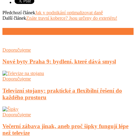
Předchozí článek
Jak v podnikání optimalizovat daně
Další článek
Znáte travní koberce? Jsou určeny do exteriéru!
SOUVISEJÍCÍ ČLÁNKY
VÍCE OD AUTORA
Doporučujeme
Nové byty Praha 9: bydlení, které dává smysl
Doporučujeme
Televizní stojany: praktické a flexibilní řešení do
každého prostoru
Doporučujeme
Večerní zábava jinak, aneb proč šipky fungují lépe
než televize