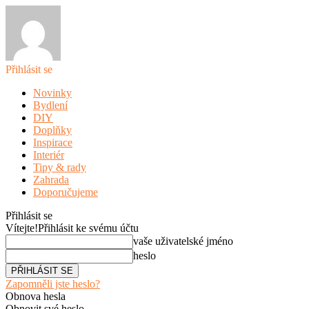
Přihlásit se
Novinky
Bydlení
DIY
Doplňky
Inspirace
Interiér
Tipy & rady
Zahrada
Doporučujeme
Přihlásit se
Vítejte!
Přihlásit ke svému účtu
vaše uživatelské jméno
heslo
Zapomněli jste heslo?
Obnova hesla
Obnovit své heslo