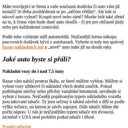
Máte rozvíjející se firmu a vaše současná dodávka či auto vám již
nestačí? Je třeba poohlédnout se po „něčem větším“. Ale kde si
takové auto vybrat? Koupit nové nebo ojeté? Musíte brát také zřetel
na to, k čemu vám bude dané auto sloužit – či jen pro občasné jízdy
nebo pro každodenní cestování.
Podle toho vybírejte stáří automobilů. Nejčastější forma nákupu
pracovních dodávek bývá z autobazarů. Vyberte si tedy ten správný
bazar nákladních aut
a „nové“ auto máte již na dosah ruky.
Jaké auto byste si přáli?
Nákladní vozy do i nad 7,5 tuny
Bazar vám nabízí pestrou škálu, ze které můžete vybírat. Můžete si
vybrat vozy užitkové či nákladní všech druhů značek. Pokud
potřebujete návěsy nebo přívěsy variabilní hmotnosti, neváhejte si
vybrat z bazaru. Nejčastěji poptávaným typem nákladního vozidla
jsou takzvané tahače. Ty jsou určeny k tahání návěsů a dělí se podle
výšky točnice, na kterou je závěs zapojen. Dále tahače lišíme dle
počtu náprav. U nás je nejčastějším typem tahače ten dvouosý,
nicméně v USA není problém potkat tahače i tříosé.
Prodej přívěsů