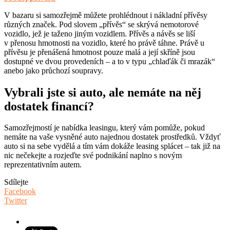
V bazaru si samozřejmě můžete prohlédnout i nákladní přívěsy
různých značek. Pod slovem „přívěs“ se skrývá nemotorové
vozidlo, jež je taženo jiným vozidlem. Přívěs a návěs se liší
v přenosu hmotnosti na vozidlo, které ho právě táhne. Právě u
přívěsu je přenášená hmotnost pouze malá a její skříně jsou
dostupné ve dvou provedeních – a to v typu „chlaďák či mrazák“
anebo jako průchozí soupravy.
Vybrali jste si auto, ale nemáte na něj
dostatek financí?
Samozřejmostí je nabídka leasingu, který vám pomůže, pokud
nemáte na vaše vysněné auto najednou dostatek prostředků. Vždyť
auto si na sebe vydělá a tím vám dokáže leasing splácet – tak již na
nic nečekejte a rozjeďte své podnikání naplno s novým
reprezentativním autem.
Sdílejte
Facebook
Twitter