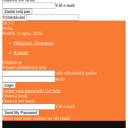
Váš e-mail
Vyhledávání
28.3
C
Praha
Neděle, 9 srpna, 2026
Přihlášení / Registrace
Kontakt
Přihlásit se
Vítejte! přihlášení k účtu
vaše uživatelské jméno
heslo
Forgot your password? Get help
Obnova hesla
Obnovit své heslo
Váš e-mail
Heslo vám bude zasláno na váš email