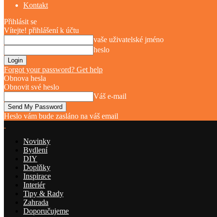
Kontakt
Přihlásit se
Vítejte! přihlášení k účtu
vaše uživatelské jméno
heslo
Forgot your password? Get help
Obnova hesla
Obnovit své heslo
Váš e-mail
Heslo vám bude zasláno na váš email
Novinky
Bydlení
DIY
Doplňky
Inspirace
Interiér
Tipy & Rady
Zahrada
Doporučujeme