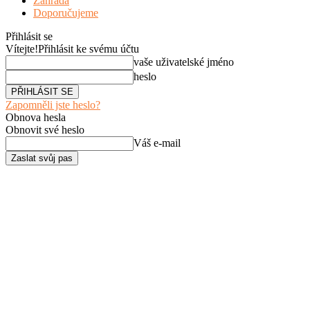
Zahrada
Doporučujeme
Přihlásit se
Vítejte!
Přihlásit ke svému účtu
vaše uživatelské jméno
heslo
Zapomněli jste heslo?
Obnova hesla
Obnovit své heslo
Váš e-mail