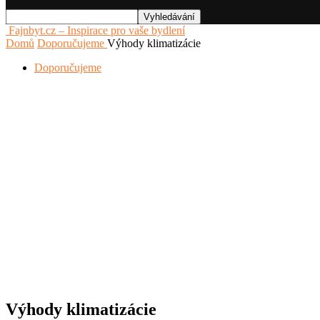
Fajnbyt.cz – Inspirace pro vaše bydlení
Domů
Doporučujeme
Výhody klimatizácie
Doporučujeme
Výhody klimatizácie