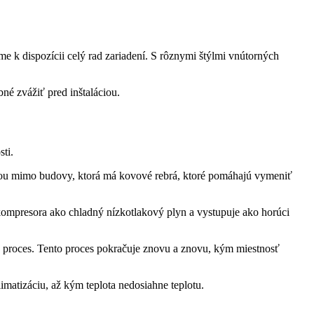
 k dispozícii celý rad zariadení. S rôznymi štýlmi vnútorných
ebné zvážiť pred inštaláciou.
ti.
vkou mimo budovy, ktorá má kovové rebrá, ktoré pomáhajú vymeniť
ompresora ako chladný nízkotlakový plyn a vystupuje ako horúci
e proces. Tento proces pokračuje znovu a znovu, kým miestnosť
limatizáciu, až kým teplota nedosiahne teplotu.