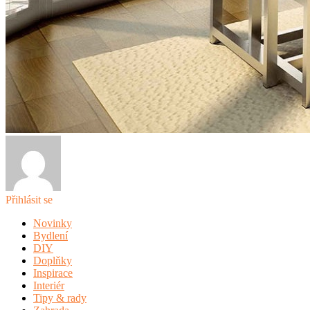
Přihlásit se
Novinky
Bydlení
DIY
Doplňky
Inspirace
Interiér
Tipy & rady