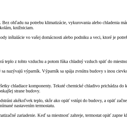
Bez ohľadu na potrebu klimatizácie, vykurovania alebo chladenia máme
školám, knižniciam.
výhody inštalácie vo vašej domácnosti alebo podniku a veci, ktoré je potr
erá teplo z tohto vzduchu a potom fúka chladný vzduch späť do miestnos
ré sa nazývajú výparník. Výparník sa spája zvnútra budovy s inou cie
etky chladiace komponenty. Tekuté chemické chladivo prichádza do k
nkajšej strane budovy.
dstráni akékoľvek teplo, skôr ako opäť vstúpi do budovy, a opäť začn
snímané nastavením termostatu.
imatizačné zariadenie. Keď sa miestnosť zahreje, termostat opäť zapne k