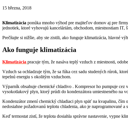
15 března, 2018
Klimatizácia
ponúka mnoho výhod pre majiteľov domov aj pre firmy. 
jednotiek, ktoré vyhovujú kanceláriám, obchodom, miestnostiam IT, 
Prečítajte si nižšie, aby ste zistili, ako funguje klimatizácia, hlavné 
Ako funguje klimatizácia
Klimatizácia
pracuje tým, že nasáva teplý vzduch z miestnosti, odob
Vzduch sa ochladzuje tým, že sa fúka cez sadu studených rúrok, kto
tepelnú energiu s okolitým vzduchom.
Výparník obsahuje chemické chladivo . Kompresor ho pumpuje cez vš
vysokotlakový plyn, ktorý prúdi do kondenzátora umiestneného na vo
Kondenzátor zmení chemický chladiaci plyn späť na kvapalinu, čím o
nedosiahne požadovanú teplotu chladenia, ako je naprogramované a 
Keď termostat zistí, že teplota dosiahla správne nastavenie, vypne kl