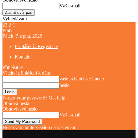
Váš e-mail
Vyhledávání
22.2
C
Praha
Pátek, 7 srpna, 2026
Přihlášení / Registrace
Kontakt
Přihlásit se
Vítejte! přihlášení k účtu
vaše uživatelské jméno
heslo
Forgot your password? Get help
Obnova hesla
Obnovit své heslo
Váš e-mail
Heslo vám bude zasláno na váš email