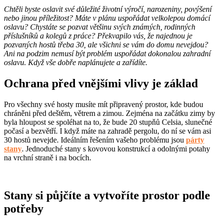
Chtěli byste oslavit své důležité životní výročí, narozeniny, povýšení
nebo jinou příležitost? Máte v plánu uspořádat velkolepou domácí
oslavu? Chystáte se pozvat většinu svých známých, rodinných
příslušníků a kolegů z práce? Překvapilo vás, že najednou je
pozvaných hostů třeba 30, ale všichni se vám do domu nevejdou?
Ani na podzim nemusí být problém uspořádat dokonalou zahradní
oslavu. Když vše dobře naplánujete a zařídíte.
Ochrana před vnějšími vlivy je základ
Pro všechny své hosty musíte mít připravený prostor, kde budou
chráněni před deštěm, větrem a zimou. Zejména na začátku zimy by
byla hloupost se spoléhat na to, že bude 20 stupňů Celsia, slunečné
počasí a bezvětří. I když máte na zahradě pergolu, do ní se vám asi
30 hostů nevejde. Ideálním řešením vašeho problému jsou
párty
stany
. Jednoduché stany s kovovou konstrukcí a odolnými potahy
na vrchní straně i na bocích.
Stany si půjčíte a vytvoříte prostor podle
potřeby