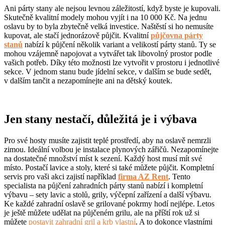
Ani párty stany ale nejsou levnou záležitostí, když byste je kupovali.
Skutečně kvalitní modely mohou vyjít i na 10 000 Kč. Na jednu
oslavu by to byla zbytečně velká investice. Naštěstí si ho nemusíte
kupovat, ale stačí jednorázově půjčit. Kvalitní
půjčovna párty
stanů
nabízí k půjčení několik variant a velikostí párty stanů. Ty se
mohou vzájemně napojovat a vytvářet tak libovolný prostor podle
vašich potřeb. Díky této možnosti lze vytvořit v prostoru i jednotlivé
sekce. V jednom stanu bude jídelní sekce, v dalším se bude sedět,
v dalším tančit a nezapomínejte ani na dětský koutek.
Jen stany nestačí, důležitá je i výbava
Pro své hosty musíte zajistit teplé prostředí, aby na oslavě nemrzli
zimou. Ideální volbou je instalace plynových zářičů. Nezapomínejte
na dostatečné množství míst k sezení. Každý host musí mít své
místo. Postačí lavice a stoly, které si také můžete půjčit. Kompletní
servis pro vaši akci zajistí například
firma AZ Rent
. Tento
specialista na půjčení zahradních párty stanů nabízí i kompletní
výbavu – sety lavic a stolů, grily, výčepní zařízení a další výbavu.
Ke každé zahradní oslavě se grilované pokrmy hodí nejlépe. Letos
je ještě můžete udělat na půjčeném grilu, ale na příští rok už si
můžete
postavit zahradní gril a krb vlastní
. A to dokonce vlastními