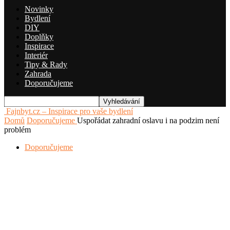
Novinky
Bydlení
DIY
Doplňky
Inspirace
Interiér
Tipy & Rady
Zahrada
Doporučujeme
Fajnbyt.cz – Inspirace pro vaše bydlení
Domů
Doporučujeme
Uspořádat zahradní oslavu i na podzim není
problém
Doporučujeme