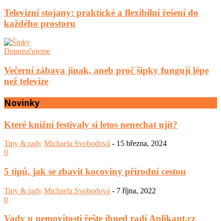
Televizní stojany: praktické a flexibilní řešení do
každého prostoru
Doporučujeme
Večerní zábava jinak, aneb proč šipky fungují lépe
než televize
Novinky
Které knižní festivaly si letos nenechat ujít?
Tipy & rady
Michaela Svobodová
-
15 března, 2024
0
5 tipů, jak se zbavit kocoviny přírodní cestou
Tipy & rady
Michaela Svobodová
-
7 října, 2022
0
Vady u nemovitosti řešte ihned radí Aplikant.cz