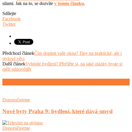
silami. Jak na to, se dozvíte
v tomto článku
.
Sdílejte
Facebook
Twitter
Předchozí článek
Čím doplnit vaše okna? Tipy na praktické, ale i
stylové věci
Další článek
Vybíráte bydlení? Přečtěte si, na jaké otázky byste si
měli odpovědět
SOUVISEJÍCÍ ČLÁNKY
VÍCE OD AUTORA
Doporučujeme
Nové byty Praha 9: bydlení, které dává smysl
Doporučujeme