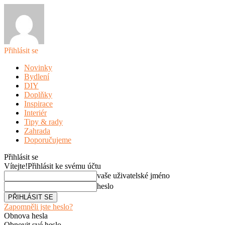
Přihlásit se
Novinky
Bydlení
DIY
Doplňky
Inspirace
Interiér
Tipy & rady
Zahrada
Doporučujeme
Přihlásit se
Vítejte!
Přihlásit ke svému účtu
vaše uživatelské jméno
heslo
Zapomněli jste heslo?
Obnova hesla
Obnovit své heslo