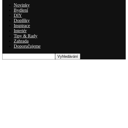
Novinky
Bydlení
DIY
Doplňky
Inspirace
Interiér
Tipy & Rady
Zahrada
Doporučujeme