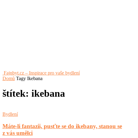
Fajnbyt.cz – Inspirace pro vaše bydlení
Domů
Tagy
Ikebana
štítek: ikebana
Bydlení
Máte-li fantazii, pusťte se do ikebany, stanou se
z vás umělci