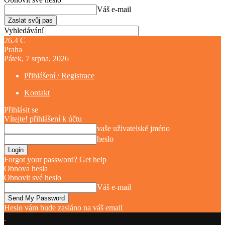
Váš e-mail
Vyhledávání
26.4
C
Praha
Pátek, 7 srpna, 2026
Přihlášení / Registrace
Kontakt
Přihlásit se
Vítejte! přihlášení k účtu
vaše uživatelské jméno
heslo
Forgot your password? Get help
Obnova hesla
Obnovit své heslo
Váš e-mail
Heslo vám bude zasláno na váš email