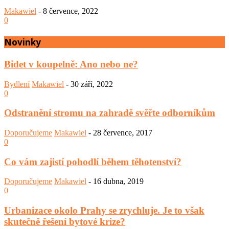
Makawiel
-
8 července, 2022
0
Novinky
Bidet v koupelně: Ano nebo ne?
Bydlení
Makawiel
-
30 září, 2022
0
Odstranění stromu na zahradě svěřte odborníkům
Doporučujeme
Makawiel
-
28 července, 2017
0
Co vám zajistí pohodlí během těhotenství?
Doporučujeme
Makawiel
-
16 dubna, 2019
0
Urbanizace okolo Prahy se zrychluje. Je to však
skutečně řešení bytové krize?