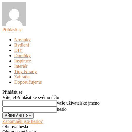
Přihlásit se
Novinky
Bydlení
DIY
Doplňky
Inspirace
Interiér
Tipy & rady
Zahrada
Doporučujeme
Přihlásit se
Vítejte!
Přihlásit ke svému účtu
vaše uživatelské jméno
heslo
Zapomněli jste heslo?
Obnova hesla
Obnovit své heslo