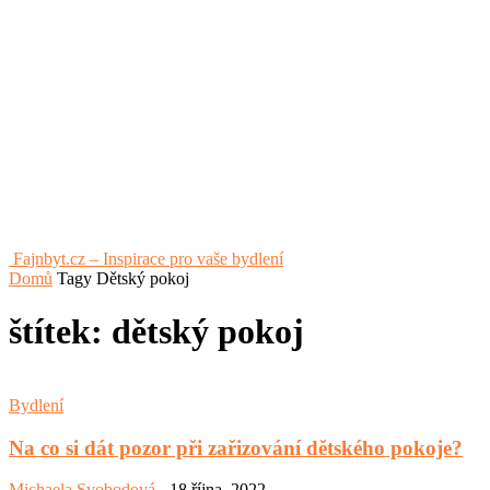
Fajnbyt.cz – Inspirace pro vaše bydlení
Domů
Tagy
Dětský pokoj
štítek: dětský pokoj
Bydlení
Na co si dát pozor při zařizování dětského pokoje?
Michaela Svobodová
-
18 října, 2022