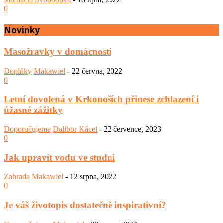
0
Novinky
Masožravky v domácnosti
Doplňky
Makawiel
-
22 června, 2022
0
Letní dovolená v Krkonoších přinese zchlazení i
úžasné zážitky
Doporučujeme
Dalibor Kácel
-
22 července, 2023
0
Jak upravit vodu ve studni
Zahrada
Makawiel
-
12 srpna, 2022
0
Je váš životopis dostatečně inspirativní?