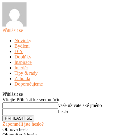
Přihlásit se
Novinky
Bydlení
DIY
Doplňky
Inspirace
Interiér
Tipy & rady
Zahrada
Doporučujeme
Přihlásit se
Vítejte!
Přihlásit ke svému účtu
vaše uživatelské jméno
heslo
Zapomněli jste heslo?
Obnova hesla
Obnovit své heslo