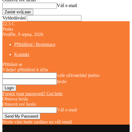
Váš e-mail
Vyhledávání
22.3
C
Praha
Neděle, 9 srpna, 2026
Přihlášení / Registrace
Kontakt
Přihlásit se
Vítejte! přihlášení k účtu
vaše uživatelské jméno
heslo
Forgot your password? Get help
Obnova hesla
Obnovit své heslo
Váš e-mail
Heslo vám bude zasláno na váš email