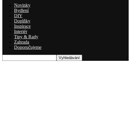
Novinky
Bydlení
DIY
Doplňky
Inspirace
Interiér
Tipy & Rady
Zahrada
Doporučujeme