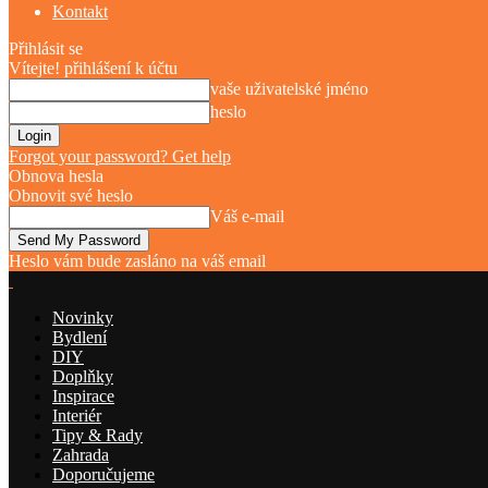
Kontakt
Přihlásit se
Vítejte! přihlášení k účtu
vaše uživatelské jméno
heslo
Forgot your password? Get help
Obnova hesla
Obnovit své heslo
Váš e-mail
Heslo vám bude zasláno na váš email
Novinky
Bydlení
DIY
Doplňky
Inspirace
Interiér
Tipy & Rady
Zahrada
Doporučujeme