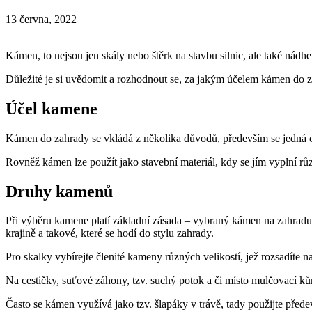
13 června, 2022
Kámen, to nejsou jen skály nebo štěrk na stavbu silnic, ale také nádher
Důležité je si uvědomit a rozhodnout se, za jakým účelem kámen do za
Účel kamene
Kámen do zahrady se vkládá z několika důvodů, především se jedná o 
Rovněž kámen lze použít jako stavební materiál, kdy se jím vyplní růz
Druhy kamenů
Při výběru kamene platí základní zásada – vybraný kámen na zahradu a
krajině a takové, které se hodí do stylu zahrady.
Pro skalky vybírejte členité kameny různých velikostí, jež rozsadíte 
Na cestičky, suťové záhony, tzv. suchý potok a či místo mulčovací kůr
Často se kámen využívá jako tzv. šlapáky v trávě, tady použijte přede