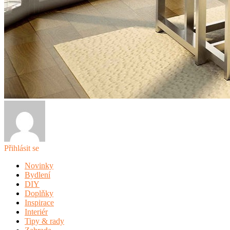
Přihlásit se
Novinky
Bydlení
DIY
Doplňky
Inspirace
Interiér
Tipy & rady