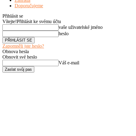
Zahrada
Doporučujeme
Přihlásit se
Vítejte!
Přihlásit ke svému účtu
vaše uživatelské jméno
heslo
Zapomněli jste heslo?
Obnova hesla
Obnovit své heslo
Váš e-mail