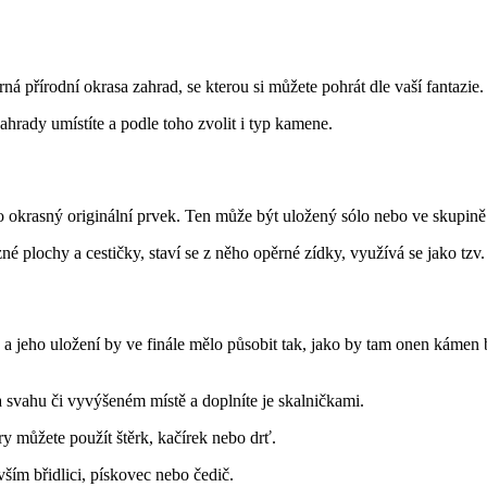
ná přírodní okrasa zahrad, se kterou si můžete pohrát dle vaší fantazie.
hrady umístíte a podle toho zvolit i typ kamene.
okrasný originální prvek. Ten může být uložený sólo nebo ve skupině a
né plochy a cestičky, staví se z něho opěrné zídky, využívá se jako tzv
 jeho uložení by ve finále mělo působit tak, jako by tam onen kámen by
na svahu či vyvýšeném místě a doplníte je skalničkami.
y můžete použít štěrk, kačírek nebo drť.
vším břidlici, pískovec nebo čedič.