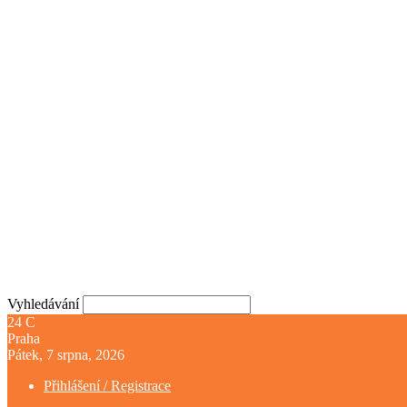
Vyhledávání
24
C
Praha
Pátek, 7 srpna, 2026
Přihlášení / Registrace