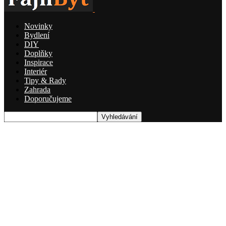
Novinky
Bydlení
DIY
Doplňky
Inspirace
Interiér
Tipy & Rady
Zahrada
Doporučujeme