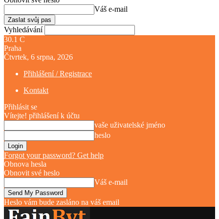
Váš e-mail
Vyhledávání
30.1
C
Praha
Čtvrtek, 6 srpna, 2026
Přihlášení / Registrace
Kontakt
Přihlásit se
Vítejte! přihlášení k účtu
vaše uživatelské jméno
heslo
Forgot your password? Get help
Obnova hesla
Obnovit své heslo
Váš e-mail
Heslo vám bude zasláno na váš email