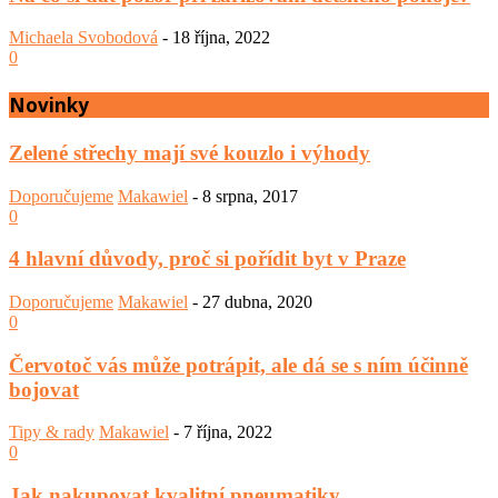
Michaela Svobodová
-
18 října, 2022
0
Novinky
Zelené střechy mají své kouzlo i výhody
Doporučujeme
Makawiel
-
8 srpna, 2017
0
4 hlavní důvody, proč si pořídit byt v Praze
Doporučujeme
Makawiel
-
27 dubna, 2020
0
Červotoč vás může potrápit, ale dá se s ním účinně
bojovat
Tipy & rady
Makawiel
-
7 října, 2022
0
Jak nakupovat kvalitní pneumatiky