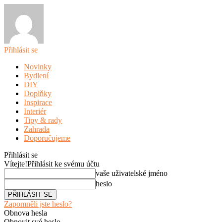
Přihlásit se
Novinky
Bydlení
DIY
Doplňky
Inspirace
Interiér
Tipy & rady
Zahrada
Doporučujeme
Přihlásit se
Vítejte!
Přihlásit ke svému účtu
vaše uživatelské jméno
heslo
Zapomněli jste heslo?
Obnova hesla
Obnovit své heslo