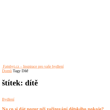
Fajnbyt.cz – Inspirace pro vaše bydlení
Domů
Tagy
Dítě
štítek: dítě
Bydlení
Na co si dát pozor při zařizování dětského pokoje?