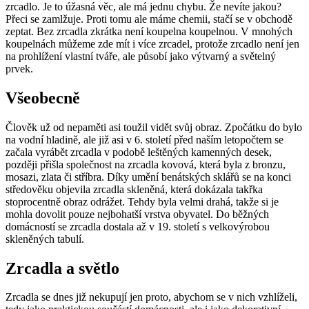
zrcadlo. Je to úžasná věc, ale má jednu chybu. Že nevíte jakou?
Přeci se zamlžuje. Proti tomu ale máme chemii, stačí se v obchodě
zeptat. Bez zrcadla zkrátka není koupelna koupelnou. V mnohých
koupelnách můžeme zde mít i více zrcadel, protože zrcadlo není jen
na prohlížení vlastní tváře, ale působí jako výtvarný a světelný
prvek.
Všeobecně
Člověk už od nepaměti asi toužil vidět svůj obraz. Zpočátku do bylo
na vodní hladině, ale již asi v 6. století před naším letopočtem se
začala vyrábět zrcadla v podobě leštěných kamenných desek,
později přišla společnost na zrcadla kovová, která byla z bronzu,
mosazi, zlata či stříbra. Díky umění benátských sklářů se na konci
středověku objevila zrcadla skleněná, která dokázala takřka
stoprocentně obraz odrážet. Tehdy byla velmi drahá, takže si je
mohla dovolit pouze nejbohatší vrstva obyvatel. Do běžných
domácností se zrcadla dostala až v 19. století s velkovýrobou
skleněných tabulí.
Zrcadla a světlo
Zrcadla se dnes již nekupují jen proto, abychom se v nich vzhlíželi,