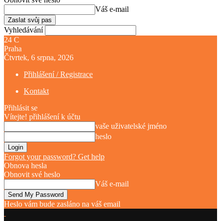
Váš e-mail
Vyhledávání
24
C
Praha
Čtvrtek, 6 srpna, 2026
Přihlášení / Registrace
Kontakt
Přihlásit se
Vítejte! přihlášení k účtu
vaše uživatelské jméno
heslo
Forgot your password? Get help
Obnova hesla
Obnovit své heslo
Váš e-mail
Heslo vám bude zasláno na váš email