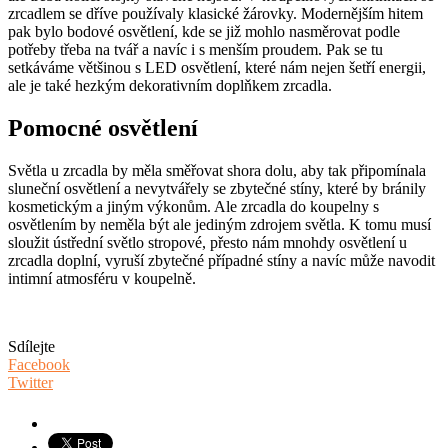
zrcadlem se dříve používaly klasické žárovky. Modernějším hitem
pak bylo bodové osvětlení, kde se již mohlo nasměrovat podle
potřeby třeba na tvář a navíc i s menším proudem. Pak se tu
setkáváme většinou s LED osvětlení, které nám nejen šetří energii,
ale je také hezkým dekorativním doplňkem zrcadla.
Pomocné osvětlení
Světla u zrcadla by měla směřovat shora dolu, aby tak připomínala
sluneční osvětlení a nevytvářely se zbytečné stíny, které by bránily
kosmetickým a jiným výkonům. Ale zrcadla do koupelny s
osvětlením by neměla být ale jediným zdrojem světla. K tomu musí
sloužit ústřední světlo stropové, přesto nám mnohdy osvětlení u
zrcadla doplní, vyruší zbytečné případné stíny a navíc může navodit
intimní atmosféru v koupelně.
Sdílejte
Facebook
Twitter