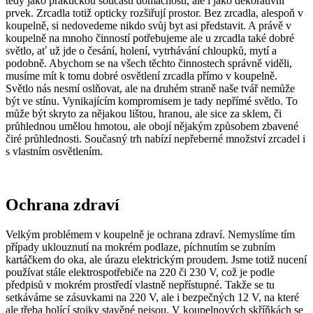
tedy jako praktickou součástí domácnosti, ale i jako dekorativní
prvek. Zrcadla totiž opticky rozšiřují prostor. Bez zrcadla, alespoň v
koupelně, si nedovedeme nikdo svůj byt asi představit. A právě v
koupelně na mnoho činností potřebujeme ale u zrcadla také dobré
světlo, ať už jde o česání, holení, vytrhávání chloupků, mytí a
podobně. Abychom se na všech těchto činnostech správně viděli,
musíme mít k tomu dobré osvětlení zrcadla přímo v koupelně.
Světlo nás nesmí oslňovat, ale na druhém straně naše tvář nemůže
být ve stínu. Vynikajícím kompromisem je tady nepřímé světlo. To
může být skryto za nějakou lištou, hranou, ale sice za sklem, či
průhlednou umělou hmotou, ale obojí nějakým způsobem zbavené
čiré průhlednosti. Současný trh nabízí nepřeberné množství zrcadel i
s vlastním osvětlením.
Ochrana zdraví
Velkým problémem v koupelně je ochrana zdraví. Nemyslíme tím
případy uklouznutí na mokrém podlaze, píchnutím se zubním
kartáčkem do oka, ale úrazu elektrickým proudem. Jsme totiž nucení
používat stále elektrospotřebiče na 220 či 230 V, což je podle
předpisů v mokrém prostředí vlastně nepřístupné. Takže se tu
setkáváme se zásuvkami na 220 V, ale i bezpečných 12 V, na které
ale třeba holící stojky stavěné nejsou. V koupelnových skříňkách se