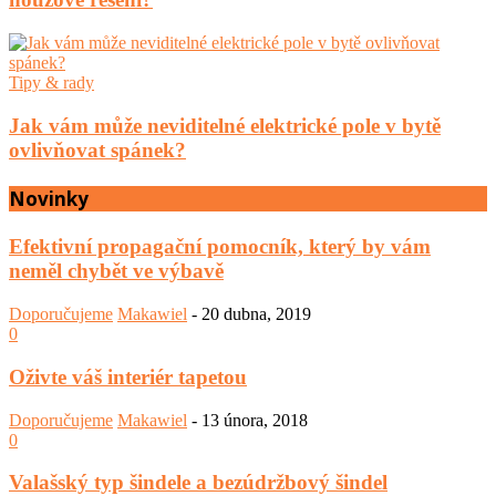
Tipy & rady
Jak vám může neviditelné elektrické pole v bytě
ovlivňovat spánek?
Novinky
Efektivní propagační pomocník, který by vám
neměl chybět ve výbavě
Doporučujeme
Makawiel
-
20 dubna, 2019
0
Oživte váš interiér tapetou
Doporučujeme
Makawiel
-
13 února, 2018
0
Valašský typ šindele a bezúdržbový šindel