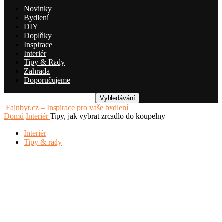
Novinky
Bydlení
DIY
Doplňky
Inspirace
Interiér
Tipy & Rady
Zahrada
Doporučujeme
Fajnbyt.cz – Inspirace pro vaše bydlení
Domů
Interiér
Tipy, jak vybrat zrcadlo do koupelny
Interiér
Tipy & rady