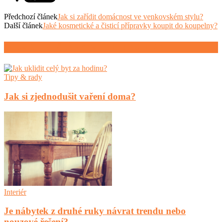
Předchozí článek
Jak si zařídit domácnost ve venkovském stylu?
Další článek
Jaké kosmetické a čisticí přípravky koupit do koupelny?
SOUVISEJÍCÍ ČLÁNKY
VÍCE OD AUTORA
Tipy & rady
Jak si zjednodušit vaření doma?
Interiér
Je nábytek z druhé ruky návrat trendu nebo
nouzové řešení?