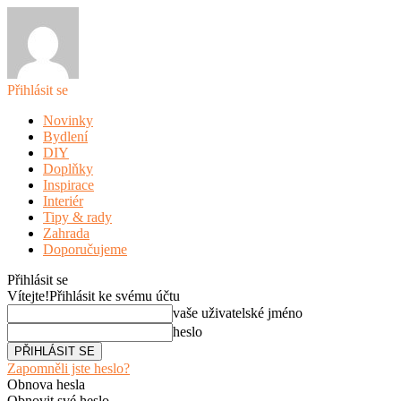
Přihlásit se
Novinky
Bydlení
DIY
Doplňky
Inspirace
Interiér
Tipy & rady
Zahrada
Doporučujeme
Přihlásit se
Vítejte!
Přihlásit ke svému účtu
vaše uživatelské jméno
heslo
Zapomněli jste heslo?
Obnova hesla
Obnovit své heslo