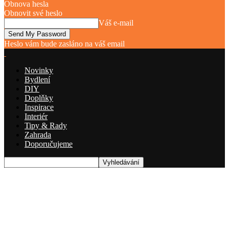
Obnova hesla
Obnovit své heslo
Váš e-mail
Heslo vám bude zasláno na váš email
Novinky
Bydlení
DIY
Doplňky
Inspirace
Interiér
Tipy & Rady
Zahrada
Doporučujeme