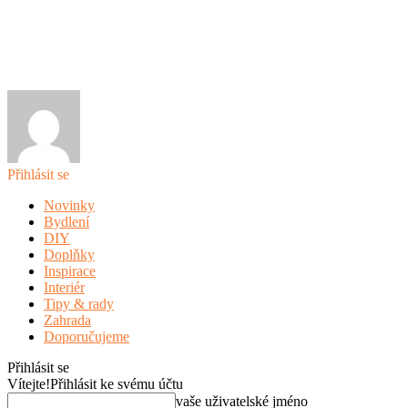
Přihlásit se
Novinky
Bydlení
DIY
Doplňky
Inspirace
Interiér
Tipy & rady
Zahrada
Doporučujeme
Přihlásit se
Vítejte!
Přihlásit ke svému účtu
vaše uživatelské jméno