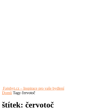
Fajnbyt.cz – Inspirace pro vaše bydlení
Domů
Tagy
červotoč
štítek: červotoč