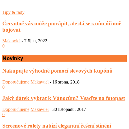
Tipy & rady
Červotoč vás může potrápit, ale dá se s ním účinně
bojovat
Makawiel
-
7 října, 2022
0
Novinky
Nakupujte výhodně pomocí slevových kupónů
Doporučujeme
Makawiel
-
16 srpna, 2018
0
Jaký dárek vybrat k Vánocům? Vsaďte na fotopast
Doporučujeme
Makawiel
-
30 listopadu, 2017
0
Screenové rolety nabízí elegantní řešení stínění